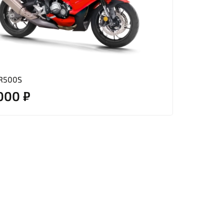
R500S
000 ₽