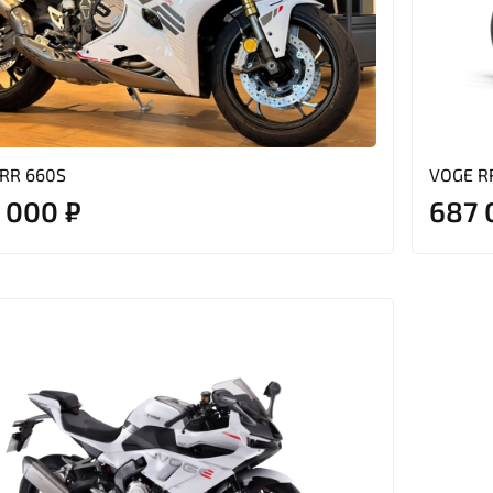
RR 660S
VOGE R
 000 ₽
687 