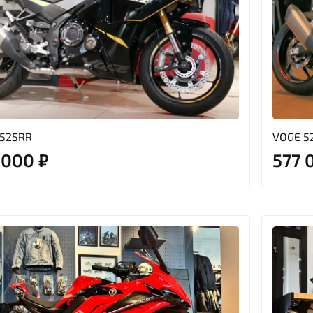
 525RR
VOGE 5
 000 ₽
577 