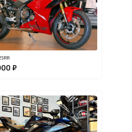
25RR
000 ₽