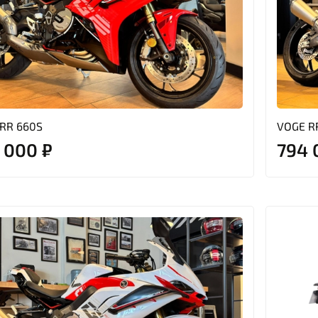
RR 660S
VOGE R
 000 ₽
794 