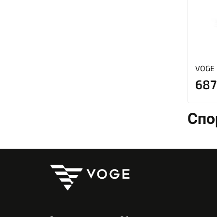
VOGE
687
Спо