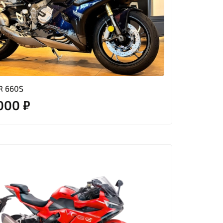
R 660S
000 ₽