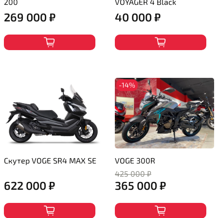
200
VOYAGER 4 Black
269 000 ₽
40 000 ₽
-14%
Скутер VOGE SR4 MAX SE
VOGE 300R
425 000 ₽
622 000 ₽
365 000 ₽