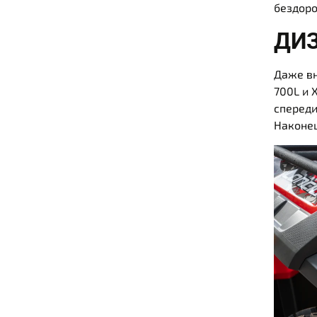
бездор
ДИ
Даже вн
700L и 
спереди
Наконец