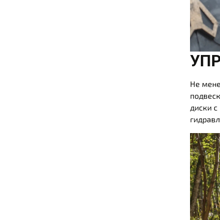
УП
Не мене
подвеск
диски с
гидравл