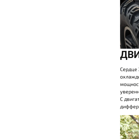
ДВИ
Сердце 
охлажде
мощност
уверенн
С двига
диффер