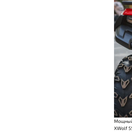
Мощный 
XWolf 5