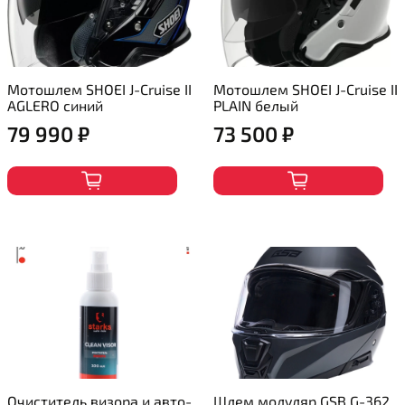
Мотошлем SHOEI J-Cruise II
Мотошлем SHOEI J-Cruise II
AGLERO синий
PLAIN белый
79 990 ₽
73 500 ₽
Очиститель визора и авто-
Шлем модуляр GSB G-362