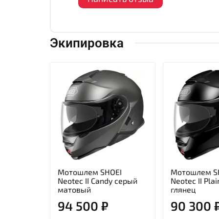
Экипировка
Мотошлем SHOEI
Мотошлем S
Neotec II Candy серый
Neotec II Pla
матовый
глянец
94 500 ₽
90 300 