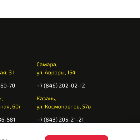
Самара,
ая, 31
ул. Авроры, 154
-60-70
+7 (846) 202-02-12
,
Казань,
ная, 60г
ул. Космонавтов, 57в
36-581
+7 (843) 205-21-21
 10:00 до 20:00
вают