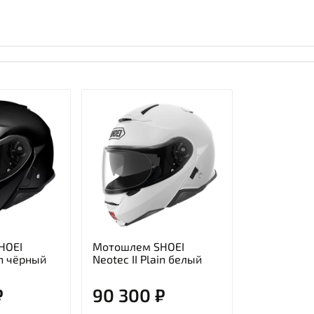
HOEI
Мотошлем SHOEI
in чёрный
Neotec II Plain белый
₽
90 300 ₽