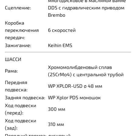
многодисковое в масляной ванне
Сцепление:
DDS с гидравлическим приводом
Brembo
Коробка
переключения
6 скоростей
передач:
Зажигание:
Keihin EMS
ШАССИ
Хромомолибденовый сплав
Рама:
(25CrMo4) с центральной трубой
Передняя
WP XPLOR-USD ø 48 мм
подвеска:
Задняя подвеска:
WP Xplor PDS моношок
Ход подвески
300 мм
(перед):
Ход подвески
310 мм
(зад):
Передний тормоз:
дисковый