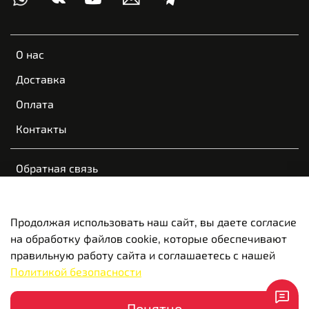
О нас
Доставка
Оплата
Контакты
Обратная связь
Пользовательское соглашение
Оферта и политика конфиденциальности
Продолжая использовать наш сайт, вы даете согласие
на обработку файлов cookie, которые обеспечивают
Вакансии
правильную работу сайта и соглашаетесь с нашей
Политикой безопасности
© 2022-2026 VOGE Новосибирск | Красноярск | Казань |
Самара
Понятно