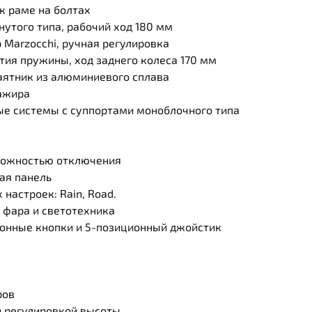
к раме на болтах
нутого типа, рабочий ход 180 мм
Marzocchi, ручная регулировка
ия пружины, ход заднего колеса 170 мм
аятник из алюминиевого сплава
ажира
е системы с суппортами моноблочного типа
можностью отключения
ая панель
настроек: Rain, Road.
 фара и светотехника
онные кнопки и 5-позиционный джойстик
ров
й регулировкой высоты