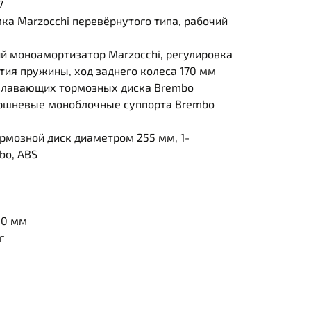
7
а Marzocchi перевёрнутого типа, рабочий
 моноамортизатор Marzocchi, регулировка
ия пружины, ход заднего колеса 170 мм
лавающих тормозных диска Brembo
оршневые моноблочные суппорта Brembo
мозной диск диаметром 255 мм, 1-
bo, ABS
30 мм
г