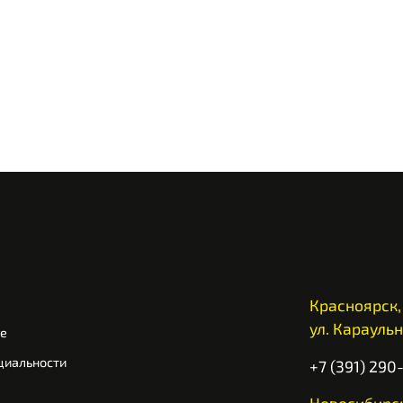
Красноярск,
ул. Караульн
ие
циальности
+7 (391) 290
Новосибирск