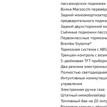
пассажирских подножек 
Вилка Marzocchi перевёр
Задний моноамортизатор 
предварительного поджат
Задний двухсторонний м
Съёмные подножки пасс
Первоклассные тормозны
Brembo Stylema®
Тормозная система с ABS
Трекшен контроль с воз
5-дюймовая TFT приборн
Два режима электронных 
Полностью светодиодная
Интуитивные коммутаци
управления
Электронная ручка газа
Штатный иммобилайзер
Топливный бак на 20 лит
Ветровое стекло с лёгко