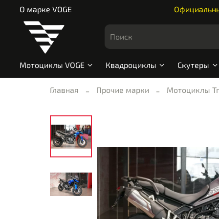
О марке VOGE
Официальный
Мотоциклы VOGE
Квадроциклы
Скутеры
Главная
Прочие марки
Мотоциклы T