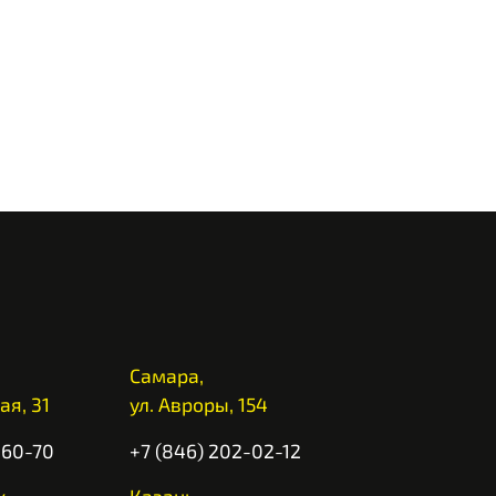
Самара,
ая, 31
ул. Авроры, 154
-60-70
+7 (846) 202-02-12
,
Казань,