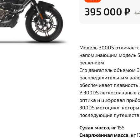
395 000 ₽
4
Модель 300DS отличает
напоминающим модель 5
решением.
Его двигатель объемом 
распределительным вал
обеспечивает плавность 
У 300DS легкосплавные 
оптика и цифровая прибо
300DS мотоцикл, которы
последующие путешеств
Сухая масса, кг
155
Снаряжённая масса, кг
1