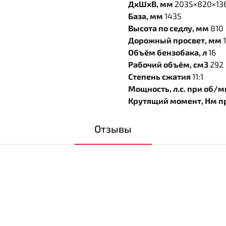
ДхШхВ, мм
2035×820×13
База, мм
1435
Высота по седлу, мм
810
Дорожный просвет, мм
Объём бензобака, л
16
Рабочий объём, см3
292
Степень сжатия
11:1
Мощность, л.с. при об/
Крутящий момент, Нм п
Отзывы