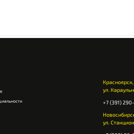
Красноярск,
ул. Караульн
ие
циальности
+7 (391) 290
Новосибирск
ул. Станцион