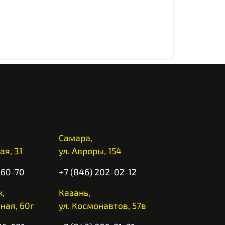
Самара,
ая, 31
ул. Авроры, 154
-60-70
+7 (846) 202-02-12
,
Казань,
ная, 60г
ул. Космонавтов, 57в