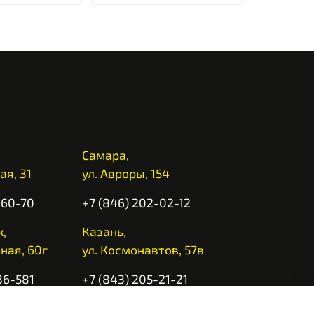
Самара,
ая, 31
ул. Авроры, 154
-60-70
+7 (846) 202-02-12
,
Казань,
ная, 60г
ул. Космонавтов, 57в
36-581
+7 (843) 205-21-21
 10:00 до 20:00