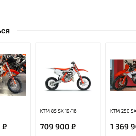
ься
KTM 85 SX 19/16
KTM 250 SX
 ₽
709 900 ₽
1 369 