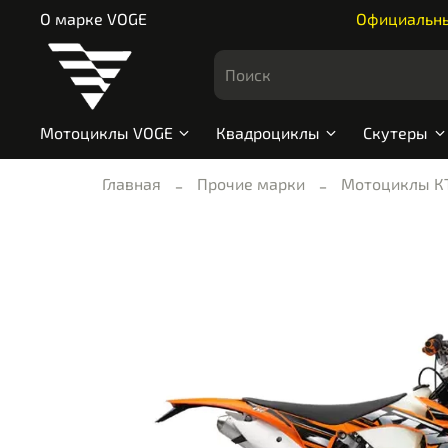
О марке VOGE
Официальный
Мотоциклы VOGE
Квадроциклы
Скутеры
Главная
Прочие марки
Мотоциклы К