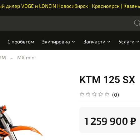
 дилер VOGE и LONCIN Новосибирск | Красноярск | Казань
С пробегом
Экипировка
Запчасти
Услуги
ТМ
MX mini
KTM 125 SX
(0)
1 259 900 ₽