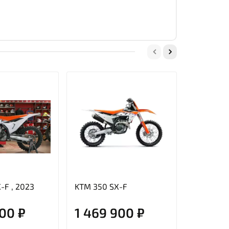
-F , 2023
KTM 350 SX-F
KTM 450 
900 ₽
1 469 900 ₽
1 519