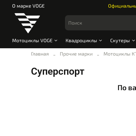
О марке VOGE
Официальный
Мотоциклы VOGE
Квадроциклы
Скутеры
Главная
Прочие марки
Мотоциклы К
Суперспорт
По в