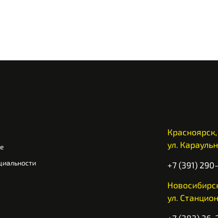
Красноярск,
ул. Караульн
ие
циальности
+7 (391) 290
Новосибирск
ул. Станцион