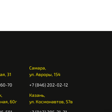
Самара,
ая, 31
ул. Авроры, 154
-60-70
+7 (846) 202-02-12
,
Казань,
ная, 60г
ул. Космонавтов, 57в