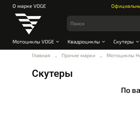
О марке VOGE
Официальный
Мотоциклы VOGE
Квадроциклы
Скутеры
Главная
Прочие марки
Мотоциклы H
Скутеры
По в