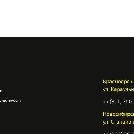
Красноярск,
ул. Караульн
ие
циальности
+7 (391) 290
Новосибирск
ул. Станцион