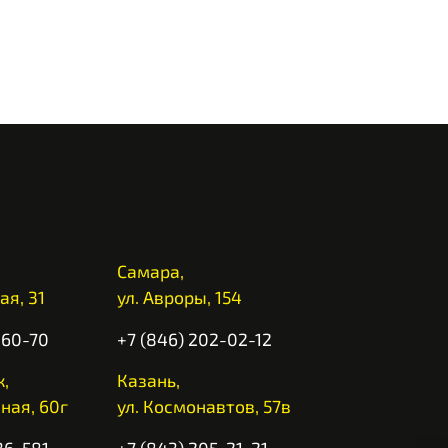
Самара,
ая, 31
ул. Авроры, 154
-60-70
+7 (846) 202-02-12
,
Казань,
ная, 60г
ул. Космонавтов, 57в